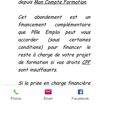
depuis
Mon Compte Formation
.
Cet abondement est un
financement complémentaire
que Pôle Emploi peut vous
accorder (sous certaines
conditions) pour financer le
reste à charge de votre projet
de formation si vos droits
CPF
sont insuffisants.
Si la prise en charge financière
est acceptée par Pôle emploi,
votre inscription en formation
Phone
Email
Facebook
est automatiquement validée.
Vous pouvez partir en
formation !