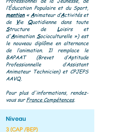
Professionnel de la Jeunesse, de
l’Éducation Populaire et du Sport,
mention
«
A
nimateur d’
A
ctivités et
de
V
ie
Q
uotidienne dans toute
S
tructure de
L
oisirs et
d'
A
nimation
S
ocioculturelle ») est
le nouveau diplôme en alternance
de l’animation. Il remplace le
BAPAAT
(Brevet d’Aptitude
Professionnelle d’Assistant
Animateur Technicien) et CPJEPS
AAVQ.
Pour plus d'informations, rendez-
vous sur
France Compétences
.
Niveau
3 (CAP /BEP)