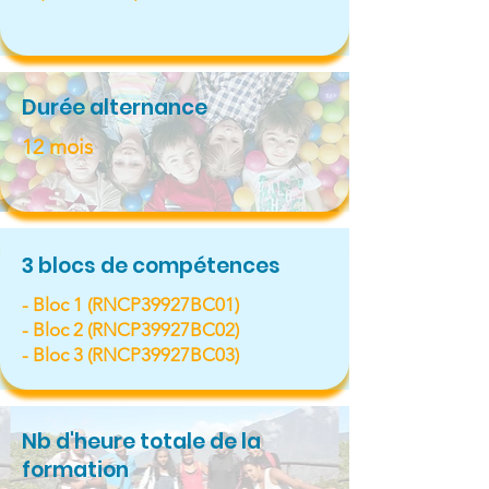
Durée alternance
12 mois
3 blocs de compétences
- Bloc 1 (RNCP39927BC01)
- Bloc 2 (RNCP39927BC02)
​- Bloc 3 (RNCP39927BC03)
Nb d'heure totale de la
formation