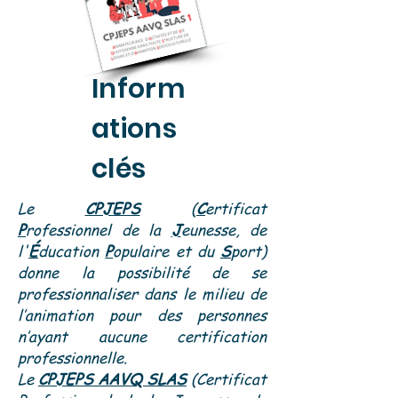
Inform
ations
clés
Le
CPJEPS
(
C
ertificat
P
rofessionnel de la
J
eunesse, de
l'
É
ducation
P
opulaire et du
S
port)
donne la possibilité de se
professionnaliser dans le milieu de
l’animation pour des personnes
n’ayant aucune certification
professionnelle.
Le
CPJEPS AAVQ SLAS
(Certificat