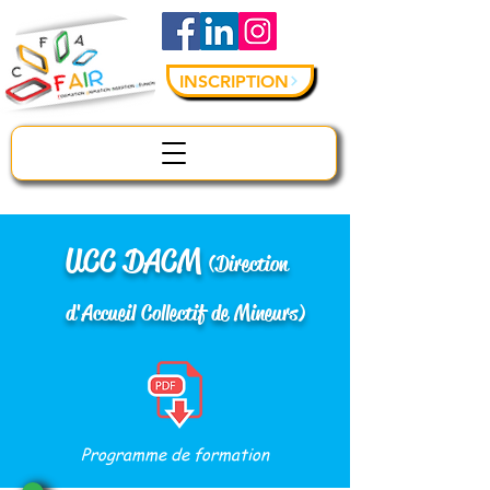
INSCRIPTION
UCC DACM
(Direction
d'Accueil Collectif de Mineurs)
Programme de formation