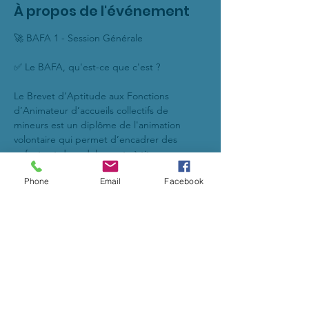
À propos de l'événement
🚀 BAFA 1 - Session Générale
✅ Le BAFA, qu'est-ce que c'est ?
Le Brevet d’Aptitude aux Fonctions 
d’Animateur d’accueils collectifs de 
mineurs est un diplôme de l'animation 
volontaire qui permet d’encadrer des 
enfants et des adolescents à titre non 
professionnel et de façon occasionnelle.
Phone
Email
Facebook
🔥 La formation comprend 3 étapes, 2 
sessions théoriques et 1 stage pratique se 
déroulant obligatoirement dans l’ordre 
suivant :
- 1. Session de formation générale (8 jours) ;
- 2. Stage pratique (14 jours). Il est conseillé 
au candidat de commencer sa recherche 