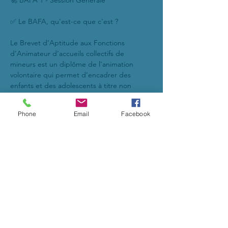
🚀 BAFA 1 - Session Générale
✅ Le BAFA, qu'est-ce que c'est ?
Le Brevet d’Aptitude aux Fonctions 
d’Animateur d’accueils collectifs de 
mineurs est un diplôme de l'animation 
volontaire qui permet d’encadrer des 
enfants et des adolescents à titre non 
professionnel et de façon occasionnelle.
Phone
Email
Facebook
🔥 La formation comprend 3 étapes, 2 
sessions théoriques et 1 stage pratique se 
déroulant obligatoirement dans l’ordre 
suivant :
- 1. Session de formation générale (8 jours) ;
- 2. Stage pratique (14 jours). Il est conseillé 
au candidat de commencer sa recherche 
de lieu de stage pratique en début de 
formation ;