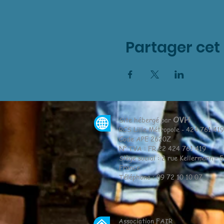
Partager ce
OVH
Site hébergé par
RCS Lille Métropole - 424 761 41
Code APE 2620Z
N° TVA : FR 22 424 761 419
Siège social : 2 rue Kellermann - 
France
Téléphone : 09 72 10 10 07
Association FAIR