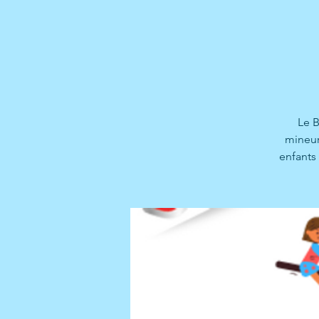
Le B
mineur
enfants