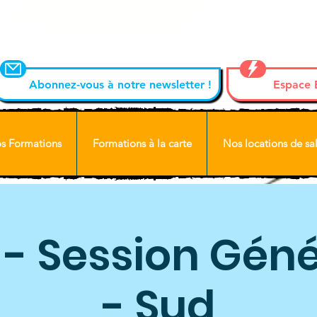
Abonnez-vous à notre newsletter !
Espace
s Formations
Formations à la carte
Nos locations de sal
 - Session Géné
- Sud