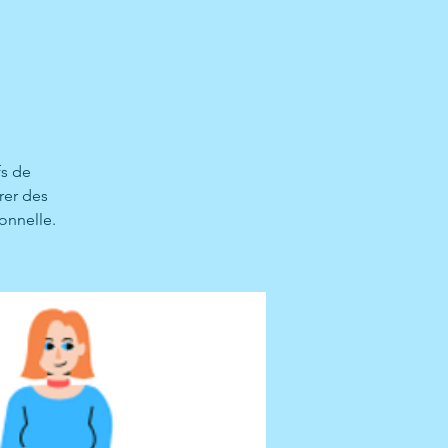
fs de
rer des
onnelle.