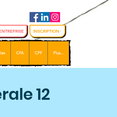
 ENTREPRISE
INSCRIPTION
les
CFA
CPF
Plus...
rale 12