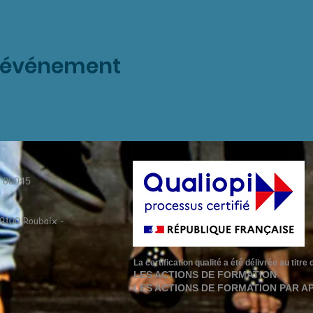
t événement
9 00045
59100 Roubaix -
La certification qualité a été délivrée au titr
LES ACTIONS DE FORMATION
LES ACTIONS DE FORMATION PAR A