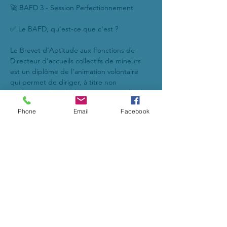
🚀 BAFD 3 - Session Perfectionnement
✅ Le BAFD, qu'est-ce que c'est ?
Le Brevet d’Aptitude aux Fonctions de 
Directeur d’accueils collectifs de mineurs 
est un diplôme de l'animation volontaire 
qui permet de diriger, à titre non 
professionnel et de façon occasionnelle des 
accueils collectifs de mineurs.
Phone
Email
Facebook
🔥 La formation comprend 4 étapes :
2 sessions théoriques et 2 stages pratiques 
se déroulant obligatoirement dans l’ordre 
suivant :
- 1-Session de formation générale (d'une 
durée minimum de 9 jours consécutifs ou 
10 jours interrompus);
Afficher plus