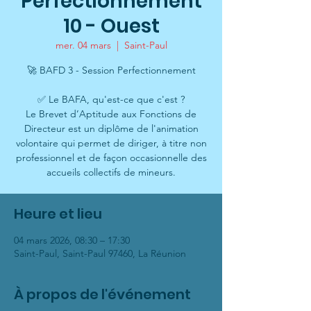
Perfectionnement
10 - Ouest
mer. 04 mars
  |  
Saint-Paul
🚀 BAFD 3 - Session Perfectionnement
✅ Le BAFA, qu'est-ce que c'est ?
Le Brevet d’Aptitude aux Fonctions de
Directeur est un diplôme de l'animation
volontaire qui permet de diriger, à titre non
professionnel et de façon occasionnelle des
accueils collectifs de mineurs.
Heure et lieu
04 mars 2026, 08:30 – 17:30
Saint-Paul, Saint-Paul 97460, La Réunion
À propos de l'événement