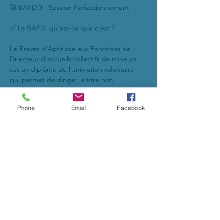
🚀 BAFD 3 - Session Perfectionnement
✅ Le BAFD, qu'est-ce que c'est ?
Le Brevet d’Aptitude aux Fonctions de 
Directeur d’accueils collectifs de mineurs 
est un diplôme de l'animation volontaire 
qui permet de diriger, à titre non 
professionnel et de façon occasionnelle des 
accueils collectifs de mineurs.
Phone
Email
Facebook
🔥 La formation comprend 4 étapes :
2 sessions théoriques et 2 stages pratiques 
se déroulant obligatoirement dans l’ordre 
suivant :
- 1-Session de formation générale (d'une 
durée minimum de 9 jours consécutifs ou 
10 jours interrompus);
Afficher plus