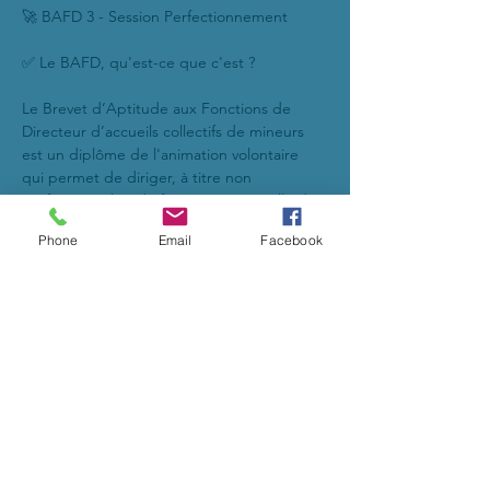
🚀 BAFD 3 - Session Perfectionnement
✅ Le BAFD, qu'est-ce que c'est ?
Le Brevet d’Aptitude aux Fonctions de 
Directeur d’accueils collectifs de mineurs 
est un diplôme de l'animation volontaire 
qui permet de diriger, à titre non 
professionnel et de façon occasionnelle des 
accueils collectifs de mineurs.
Phone
Email
Facebook
🔥 La formation comprend 4 étapes :
2 sessions théoriques et 2 stages pratiques 
se déroulant obligatoirement dans l’ordre 
suivant :
- 1-Session de formation générale (d'une 
durée minimum de 9 jours consécutifs ou 
10 jours interrompus);
Afficher plus