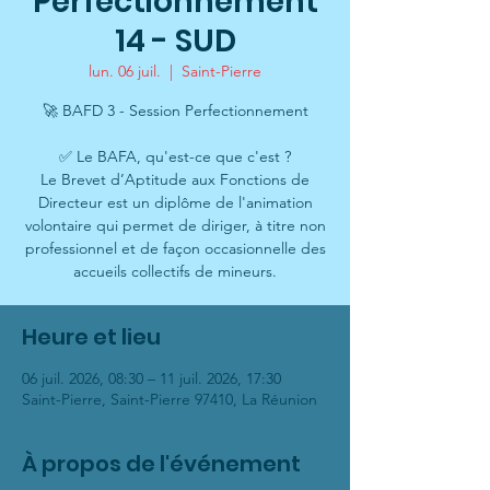
Perfectionnement
14 - SUD
lun. 06 juil.
  |  
Saint-Pierre
🚀 BAFD 3 - Session Perfectionnement
✅ Le BAFA, qu'est-ce que c'est ?
Le Brevet d’Aptitude aux Fonctions de
Directeur est un diplôme de l'animation
volontaire qui permet de diriger, à titre non
professionnel et de façon occasionnelle des
accueils collectifs de mineurs.
Heure et lieu
06 juil. 2026, 08:30 – 11 juil. 2026, 17:30
Saint-Pierre, Saint-Pierre 97410, La Réunion
À propos de l'événement