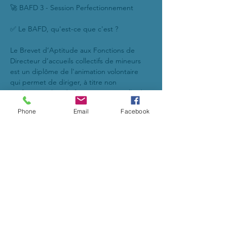
🚀 BAFD 3 - Session Perfectionnement
✅ Le BAFD, qu'est-ce que c'est ?
Le Brevet d’Aptitude aux Fonctions de 
Directeur d’accueils collectifs de mineurs 
est un diplôme de l'animation volontaire 
qui permet de diriger, à titre non 
professionnel et de façon occasionnelle des 
accueils collectifs de mineurs.
Phone
Email
Facebook
🔥 La formation comprend 4 étapes :
2 sessions théoriques et 2 stages pratiques 
se déroulant obligatoirement dans l’ordre 
suivant :
- 1-Session de formation générale (d'une 
durée minimum de 9 jours consécutifs ou 
10 jours interrompus);
Afficher plus