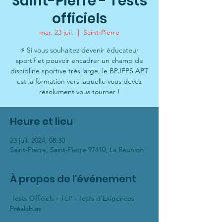
Saint-Pierre - Tests
officiels
mar. 23 juil.
  |  
Saint-Pierre
⚡ Si vous souhaitez devenir éducateur
sportif et pouvoir encadrer un champ de
discipline sportive très large, le BPJEPS APT
est la formation vers laquelle vous devez
résolument vous tourner !
Heure et lieu
23 juil. 2024, 08:30
Saint-Pierre, Saint-Pierre 97410, La Réunion
À propos de l'événement
 Tests Officiels - TEP - Tests d'Exigences 
Préalables
________________________________________