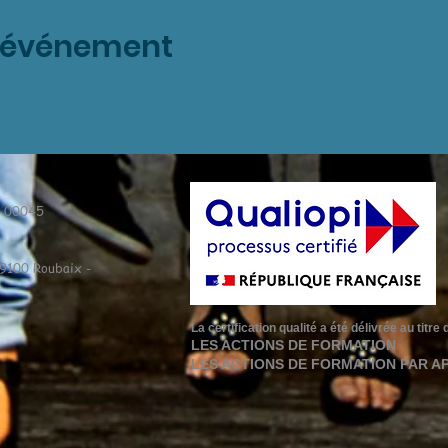
t événement
9 00045
59100 Roubaix -
La certification qualité a été délivrée au titr
LES ACTIONS DE FORMATION
LES ACTIONS DE FORMATION PAR A