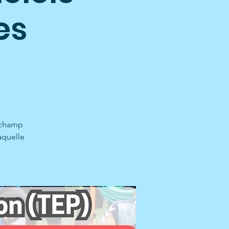
es
n champ
aquelle