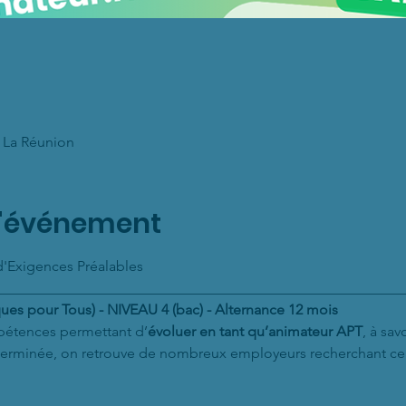
, La Réunion
l'événement
s d'Exigences Préalables
________________________________________________________
ues pour Tous) - NIVEAU 4 (bac) - Alternance 12 mois
pétences permettant d’
évoluer en tant qu’animateur APT
, à sav
 terminée, on retrouve de nombreux employeurs recherchant ce 