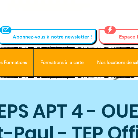
Abonnez-vous à notre newsletter !
Espace
s Formations
Formations à la carte
Nos locations de sal
EPS APT 4 - OUE
-Paul - TEP Off