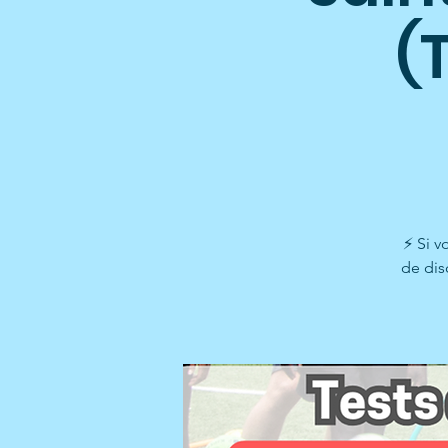
(
⚡ Si v
de dis