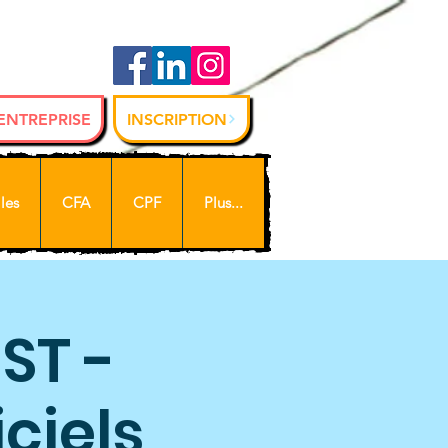
 ENTREPRISE
INSCRIPTION
les
CFA
CPF
Plus...
ST -
iciels