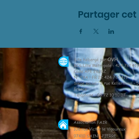
Partager ce
OVH
Site hébergé par
RCS Lille Métropole - 424 761 41
Code APE 2620Z
N° TVA : FR 22 424 761 419
Siège social : 2 rue Kellermann - 
France
Téléphone : 09 72 10 10 07
Association FAIR
106 rue Victor le Vigoureux
97410 SAINT-PIERRE