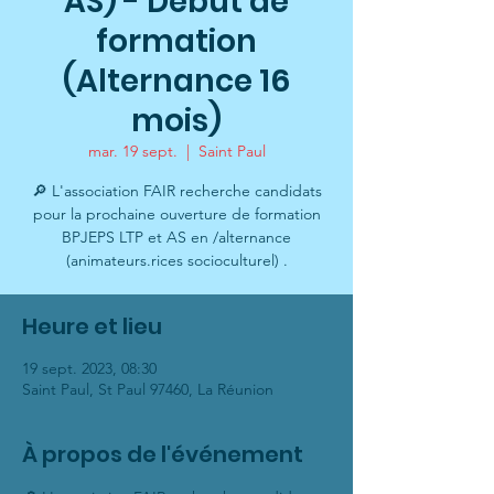
AS) - Début de
formation
(Alternance 16
mois)
mar. 19 sept.
  |  
Saint Paul
🔎 L'association FAIR recherche candidats
pour la prochaine ouverture de formation
BPJEPS LTP et AS en /alternance
(animateurs.rices socioculturel) .
Heure et lieu
19 sept. 2023, 08:30
Saint Paul, St Paul 97460, La Réunion
À propos de l'événement