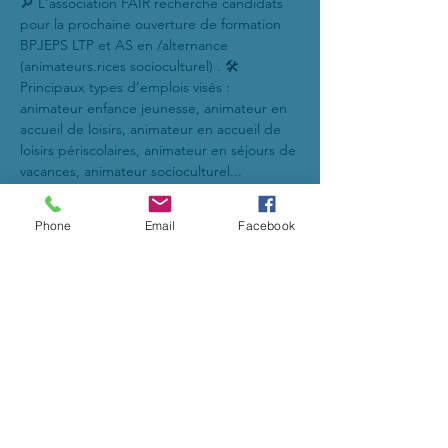
🔎 L'association FAIR recherche candidats 
pour la prochaine ouverture de formation 
BPJEPS LTP et AS en /alternance 
(animateurs.rices socioculturel) . 🛠 
Principaux types d’emplois visés : 
animateur enfance jeunesse, animateur en 
accueil de loisirs, animateur en accueil de 
loisirs périscolaires, animateur en séjours de 
vacances, animateur socioculturel... 
💼 L’Animateur.rice travaille principalement 
dans les accueils collectifs de mineurs 
Phone
Email
Facebook
(accueils périscolaires, accueils de loisirs, 
séjours de vacances). Il peut aussi exercer 
dans toute structure organisant des loisirs 
et des activités d’animation socioculturelle. 
Objectifs : 
▪ Encadrer tout public dans tout lieu et 
toute structure (AS/LTP) 
▪ Mettre en œuvre un projet d’animation 
(AS/LTP) 
▪ Conduire une action d’animation (AS/LTP)