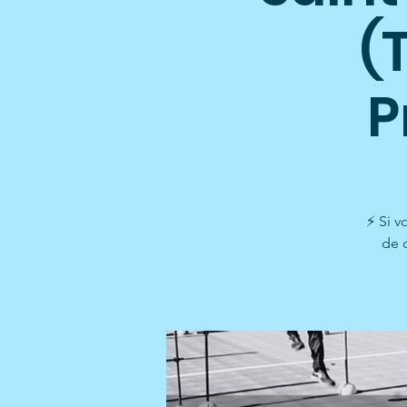
(
P
⚡ Si v
de d