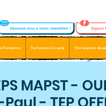
Abonnez-vous à notre newsletter !
Espace
s Formations
Formations à la carte
Nos locations de sal
PS MAPST - OU
-Paul - TEP OFF