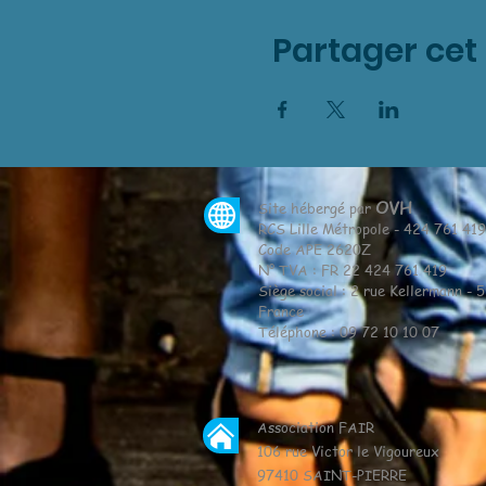
Partager ce
OVH
Site hébergé par
RCS Lille Métropole - 424 761 41
Code APE 2620Z
N° TVA : FR 22 424 761 419
Siège social : 2 rue Kellermann - 
France
Téléphone : 09 72 10 10 07
Association FAIR
106 rue Victor le Vigoureux
97410 SAINT-PIERRE