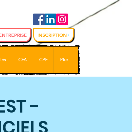
 ENTREPRISE
INSCRIPTION
les
CFA
CPF
Plus...
EST -
ICIELS