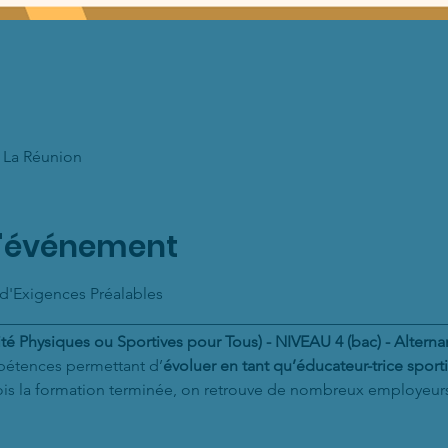
, La Réunion
l'événement
 d'Exigences Préalables
________________________________________________________
é Physiques ou Sportives pour Tous) - NIVEAU 4 (bac) - Altern
pétences permettant d’
évoluer en tant qu’éducateur-trice sporti
ois la formation terminée, on retrouve de nombreux employeurs