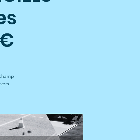
es
 €
n champ
 vers