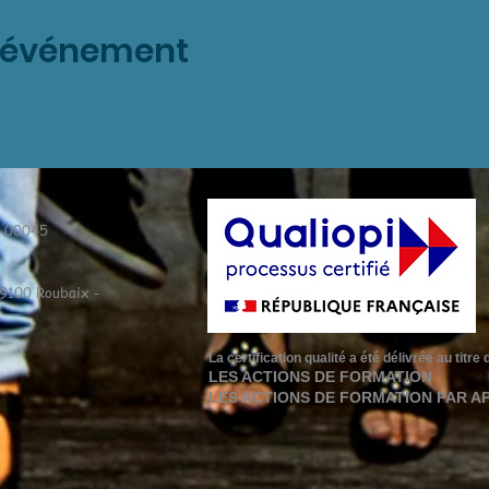
t événement
9 00045
59100 Roubaix -
La certification qualité a été délivrée au titr
LES ACTIONS DE FORMATION
LES ACTIONS DE FORMATION PAR A