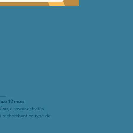
___
ance 12 mois
f-ve
, à savoir activités 
 recherchant ce type de 