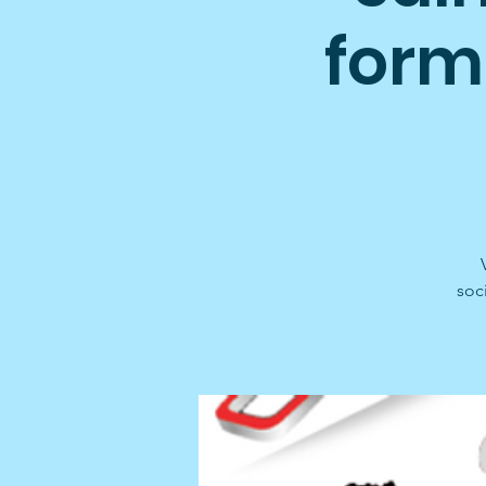
form
soc