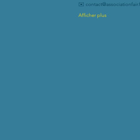
✉️ contact@associationfair.f
Afficher plus