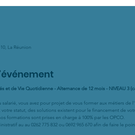
7410, La Réunion
l'événement
és et de Vie Quotidienne - Alternance de 12 mois - NIVEAU 3 (
larié, vous avez pour projet de vous former aux métiers de l'
 votre statut, des solutions existent pour le financement de vot
nos formations sont prises en charge à 100% par les OPCO.
istratif au au 0262 775 832 ou 0692 965 670 afin de faire le point