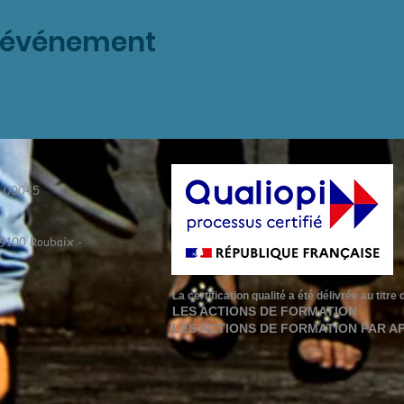
t événement
9 00045
59100 Roubaix -
La certification qualité a été délivrée au titr
LES ACTIONS DE FORMATION
LES ACTIONS DE FORMATION PAR A