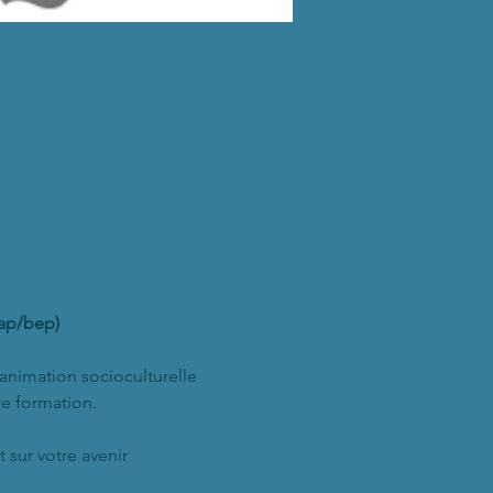
cap/bep)
animation socioculturelle 
re formation.
 sur votre avenir 