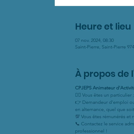
Heure et lieu
07 nov. 2024, 08:30
Saint-Pierre, Saint-Pierre 9
À propos de 
CPJEPS Animateur d'Activit
🙋‍♂️ Vous êtes un particulier :
👉 Demandeur d'emploi ou sa
en alternance, quel que soit
💯 Vous êtes rémunérés et 
📞 Contactez le service admin
professionnel !