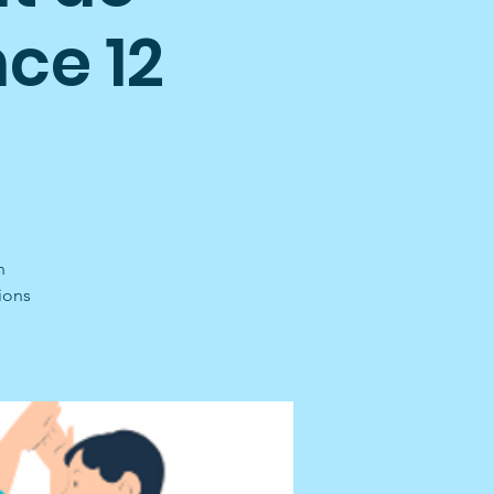
ce 12
n
ions