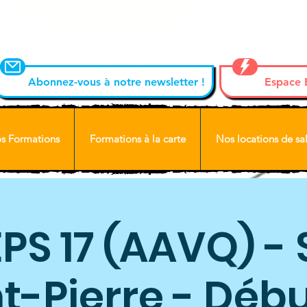
Abonnez-vous à notre newsletter !
Espace
s Formations
Formations à la carte
Nos locations de sal
PS 17 (AAVQ) - 
t-Pierre - Déb