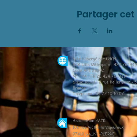
Partager ce
OVH
Site hébergé par
RCS Lille Métropole - 424 761 41
Code APE 2620Z
N° TVA : FR 22 424 761 419
Siège social : 2 rue Kellermann - 
France
Téléphone : 09 72 10 10 07
Association FAIR
106 rue Victor le Vigoureux
97410 SAINT-PIERRE