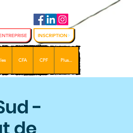
 ENTREPRISE
INSCRIPTION
les
CFA
CPF
Plus...
Sud -
ut de