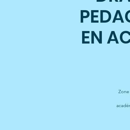
PEDA
EN AC
Zone 
académ