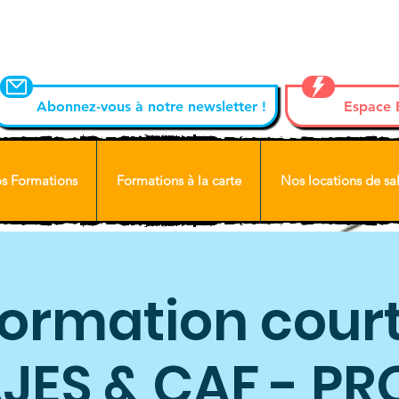
Abonnez-vous à notre newsletter !
Espace
s Formations
Formations à la carte
Nos locations de sal
ormation court
JES & CAF - PR