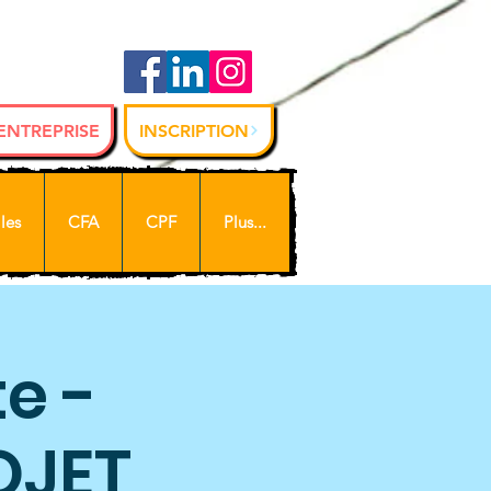
 ENTREPRISE
INSCRIPTION
les
CFA
CPF
Plus...
e -
OJET