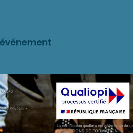
t événement
9 00045
59100 Roubaix -
La certification qualité a été délivrée au titr
LES ACTIONS DE FORMATION