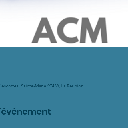
Descottes, Sainte-Marie 97438, La Réunion
l'événement