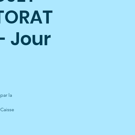
TORAT
- Jour
par la
 Caisse