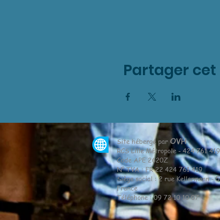
Partager ce
OVH
Site hébergé par
RCS Lille Métropole - 424 761 41
Code APE 2620Z
N° TVA : FR 22 424 761 419
Siège social : 2 rue Kellermann - 
France
Téléphone : 09 72 10 10 07