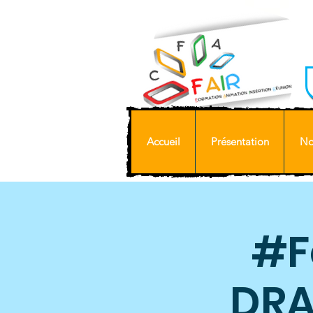
Accueil
Présentation
No
#F
DRA