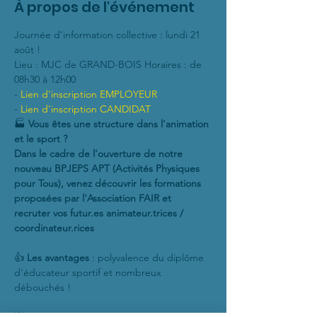
À propos de l'événement
Journée d'information collective : lundi 21 
août !
Lieu : MJC de GRAND-BOIS Horaires : de 
08h30 à 12h00
- 
Lien d'inscription EMPLOYEUR 
- 
Lien d'inscription CANDIDAT
🏭 
Vous êtes une structure dans l'animation 
et le sport ?
Dans le cadre de l'ouverture de notre 
nouveau BPJEPS APT (Activités Physiques 
pour Tous), venez découvrir les formations 
proposées par l'Association FAIR et 
recruter vos futur.es animateur.trices / 
coordinateur.rices
👍 
Les avantages
 : polyvalence du diplôme 
d'éducateur sportif et nombreux 
débouchés !
