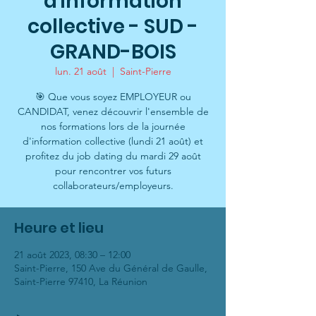
d'information
collective - SUD -
GRAND-BOIS
lun. 21 août
  |  
Saint-Pierre
🎯 Que vous soyez EMPLOYEUR ou
CANDIDAT, venez découvrir l'ensemble de
nos formations lors de la journée
d'information collective (lundi 21 août) et
profitez du job dating du mardi 29 août
pour rencontrer vos futurs
collaborateurs/employeurs.
Heure et lieu
21 août 2023, 08:30 – 12:00
Saint-Pierre, 150 Ave du Général de Gaulle,
Saint-Pierre 97410, La Réunion